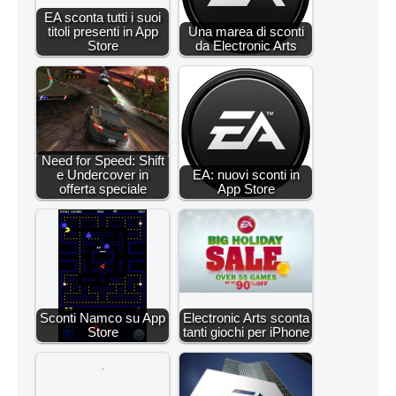
EA sconta tutti i suoi
titoli presenti in App
Una marea di sconti
Store
da Electronic Arts
Need for Speed: Shift
e Undercover in
EA: nuovi sconti in
offerta speciale
App Store
Sconti Namco su App
Electronic Arts sconta
Store
tanti giochi per iPhone