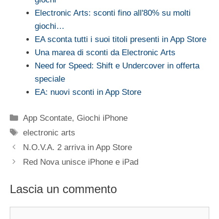
Electronic Arts: sconti fino all'80% su molti
giochi…
EA sconta tutti i suoi titoli presenti in App Store
Una marea di sconti da Electronic Arts
Need for Speed: Shift e Undercover in offerta
speciale
EA: nuovi sconti in App Store
Categorie
App Scontate
,
Giochi iPhone
Tag
electronic arts
N.O.V.A. 2 arriva in App Store
Red Nova unisce iPhone e iPad
Lascia un commento
Commento