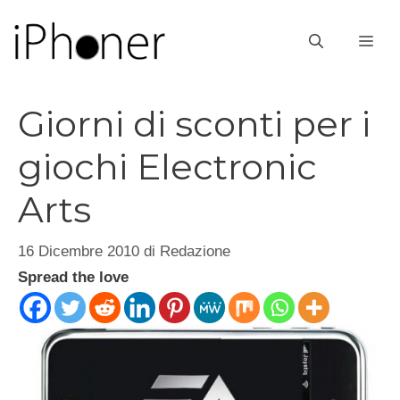
Vai
al
ME
contenuto
Giorni di sconti per i
giochi Electronic
Arts
16 Dicembre 2010
di
Redazione
Spread the love