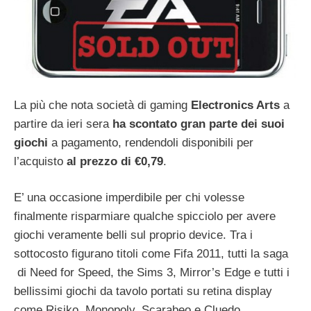
La più che nota società di gaming
Electronics Arts
a
partire da ieri sera
ha scontato gran parte dei suoi
giochi
a pagamento, rendendoli disponibili per
l’acquisto
al prezzo di €0,79
.
E’ una occasione imperdibile per chi volesse
finalmente risparmiare qualche spicciolo per avere
giochi veramente belli sul proprio device. Tra i
sottocosto figurano titoli come Fifa 2011, tutti la saga
di Need for Speed, the Sims 3, Mirror’s Edge e tutti i
bellissimi giochi da tavolo portati su retina display
come Risiko, Monopoly, Scarabeo e Cluedo.