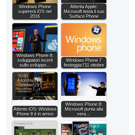
Windows Phone
Attenta Apple:
supererà iOS nel
Microsoft testa il suo
2016
Surface Phone
Windows Phone 8:
sviluppatori incerti
Windows Phone 7
sullo sviluppo…
festeggia l'11 ottobre
Windows Phone 8:
Attento iOS: Windows
Microsoft punta alla
Phone 8 è in arrivo
vera…