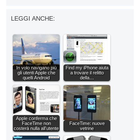
LEGGI ANCHE:
In volo navigano più
Find my iPhone aiuta
gli utenti Apple che
a trovare il relitto
quelli Android
della…
Apple conferma che
FaceTime non
FaceTime: nuove
costerà nulla all'utente
vetrine