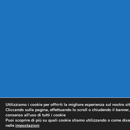
Utilizziamo i cookie per offrirti la migliore esperienza sul nostro si
Cliccando sulla pagina, effettuando lo scroll o chiudendo il banner, 
consenso all’uso di tutti i cookie
Puoi scoprire di più su quali cookie stiamo utilizzando o come disat
nelle
impostazioni