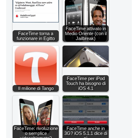
FaceTime attivato in
FaceTime torna a
Medio Oriente (con il
funzionare in Egitto
Jailbreak)
FaceTime per iPod
Touch ha bisogno di
Il milione di Tango
iOS 4.1
FaceTime: rivoluzione
FaceTime anche in
o semplice
3G? iOS 5.1.1 dice di