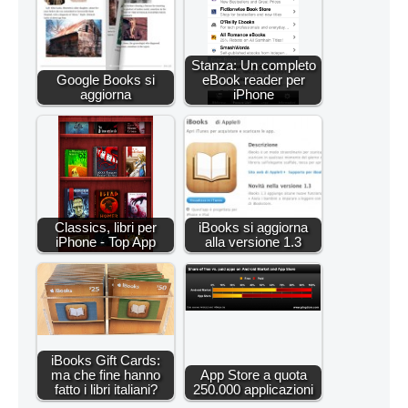
Stanza: Un completo
Google Books si
eBook reader per
aggiorna
iPhone
Classics, libri per
iBooks si aggiorna
iPhone - Top App
alla versione 1.3
iBooks Gift Cards:
ma che fine hanno
App Store a quota
fatto i libri italiani?
250.000 applicazioni