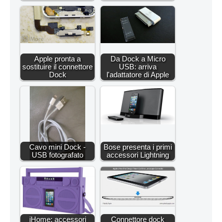
Apple pronta a
Da Dock a Micro
sostituire il connettore
USB: arriva
Dock
l'adattatore di Apple
Cavo mini Dock -
Bose presenta i primi
USB fotografato
accessori Lightning
iHome: accessori
Connettore dock