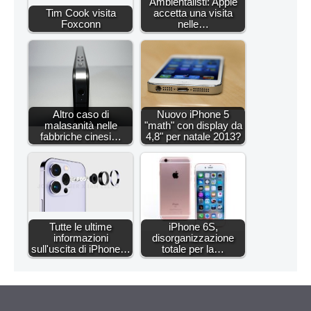
Ambientalisti: Apple
Tim Cook visita
accetta una visita
Foxconn
nelle…
Altro caso di
Nuovo iPhone 5
malasanità nelle
"math" con display da
fabbriche cinesi…
4,8" per natale 2013?
Tutte le ultime
iPhone 6S,
informazioni
disorganizzazione
sull'uscita di iPhone…
totale per la…