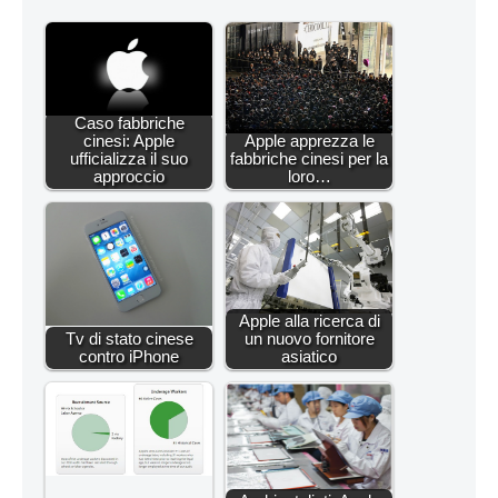
Caso fabbriche
cinesi: Apple
Apple apprezza le
ufficializza il suo
fabbriche cinesi per la
approccio
loro…
Apple alla ricerca di
Tv di stato cinese
un nuovo fornitore
contro iPhone
asiatico