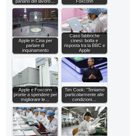
parlano del lavoro…
Foxconn
Caso fabbriche
Apple in Cina per
cinesi: botta e
parlare di
risposta tra la BBC e
inquinamento
Apple
Apple e Foxconn
Tim Cook: "Teniamo
pronte a spendere per
particolarmente alle
migliorare le…
condizioni…