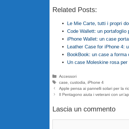
Related Posts:
Le Mie Carte, tutti i propri d
Code Wallett: un portafoglio 
iPhone Wallet: un case porta
Leather Case for iPhone 4: 
BookBook: un case a forma d
Un case Moleskine rosa per l
Categorie
Accessori
Tag
case
,
custodia
,
iPhone 4
Apple pensa ai pannelli solari per la ric
Il Pentagono aiuta i veterani con un’a
Lascia un commento
Commento