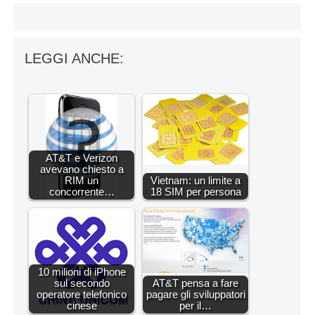
LEGGI ANCHE:
AT&T e Verizon
avevano chiesto a
RIM un
Vietnam: un limite a
concorrente…
18 SIM per persona
10 milioni di iPhone
sul secondo
AT&T pensa a fare
operatore telefonico
pagare gli sviluppatori
cinese
per il…