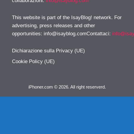
collaborazioni:
info@isayblog.com
This website is part of the IsayBlog! network. For
advertising, press releases and other
opportunities:
info@isayblog.comContattaci
:
info@isa
Dichiarazione sulla Privacy (UE)
Cookie Policy (UE)
iPhoner.com © 2026. All right reserverd.