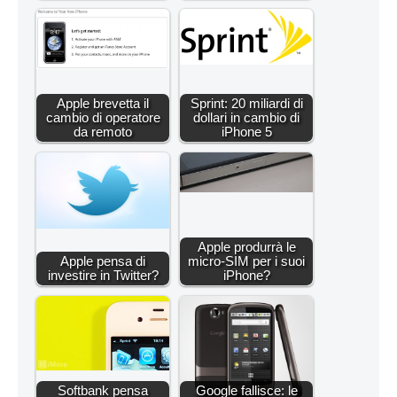
Apple brevetta il
Sprint: 20 miliardi di
cambio di operatore
dollari in cambio di
da remoto
iPhone 5
Apple produrrà le
Apple pensa di
micro-SIM per i suoi
investire in Twitter?
iPhone?
Softbank pensa
Google fallisce: le