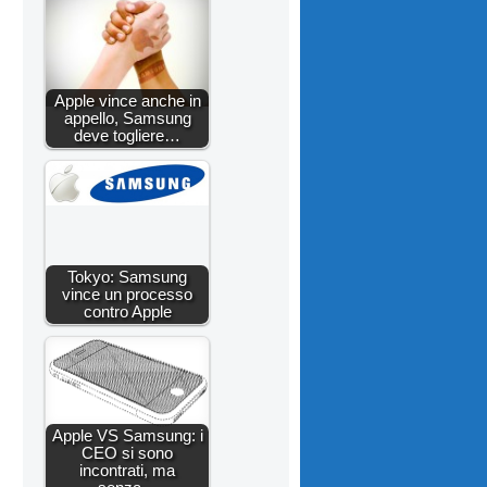
Apple vince anche in
appello, Samsung
deve togliere…
Tokyo: Samsung
vince un processo
contro Apple
Apple VS Samsung: i
CEO si sono
incontrati, ma