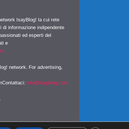
network IsayBlog! la cui rete
ci di informazione indipendente
passionati ed esperti del
ti e
om
log! network. For advertising,
mContattaci
:
info@isayblog.com
)