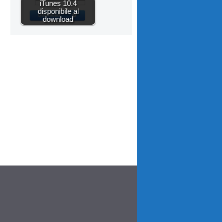
iTunes 10.4
disponibile al
download