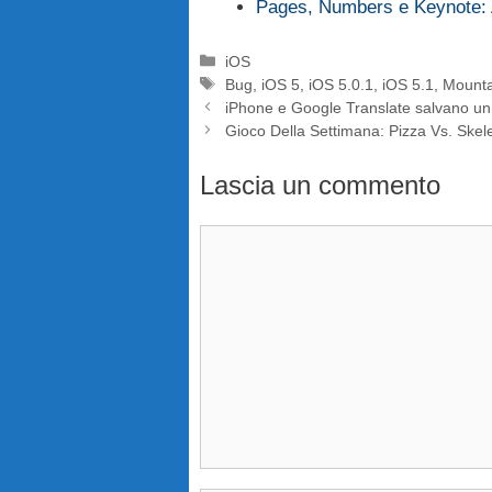
Pages, Numbers e Keynote: 
Categorie
iOS
Tag
Bug
,
iOS 5
,
iOS 5.0.1
,
iOS 5.1
,
Mounta
iPhone e Google Translate salvano un
Gioco Della Settimana: Pizza Vs. Skel
Lascia un commento
Commento