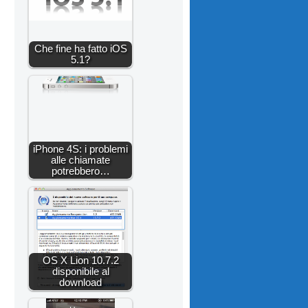
Che fine ha fatto iOS
5.1?
iPhone 4S: i problemi
alle chiamate
potrebbero…
OS X Lion 10.7.2
disponibile al
download