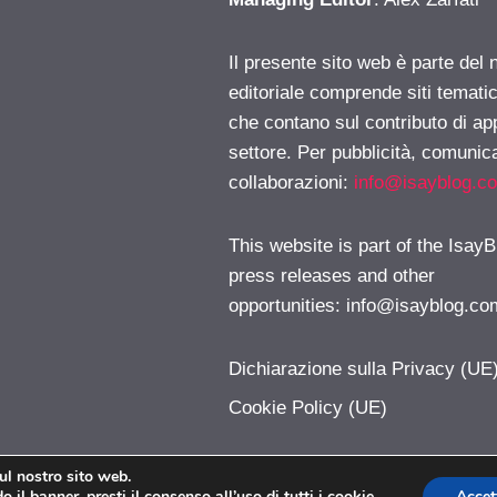
Il presente sito web è parte del 
editoriale comprende siti temati
che contano sul contributo di ap
settore. Per pubblicità, comunica
collaborazioni:
info@isayblog.c
This website is part of the IsayB
press releases and other
opportunities:
info@isayblog.co
Dichiarazione sulla Privacy (UE
Cookie Policy (UE)
sul nostro sito web.
 il banner, presti il consenso all’uso di tutti i cookie
Accet