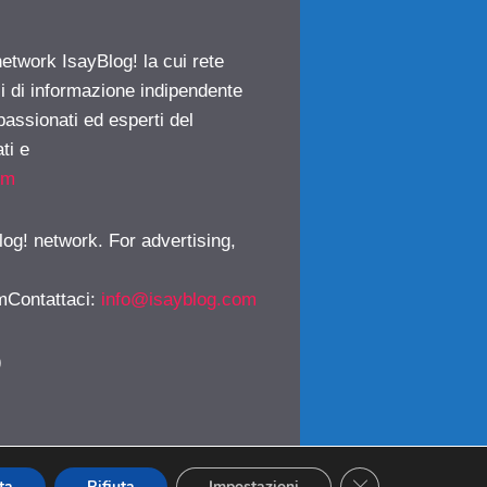
network IsayBlog! la cui rete
ci di informazione indipendente
passionati ed esperti del
ti e
om
log! network. For advertising,
mContattaci
:
info@isayblog.com
)
CLOSE GDPR CO
ta
Rifiuta
Impostazioni