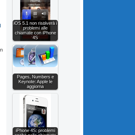
iOS 5.1 non risolverà i
l
problemi alle
chiamate con iPhone
4S
on
Pages, Numbers e
Keynote: Apple le
aggiorna
iPhone 4S: problemi