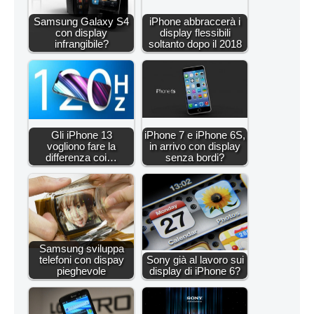
Samsung Galaxy S4
iPhone abbraccerà i
con display
display flessibili
infrangibile?
soltanto dopo il 2018
Gli iPhone 13
iPhone 7 e iPhone 6S,
vogliono fare la
in arrivo con display
differenza coi…
senza bordi?
Samsung sviluppa
telefoni con dispay
Sony già al lavoro sui
pieghevole
display di iPhone 6?