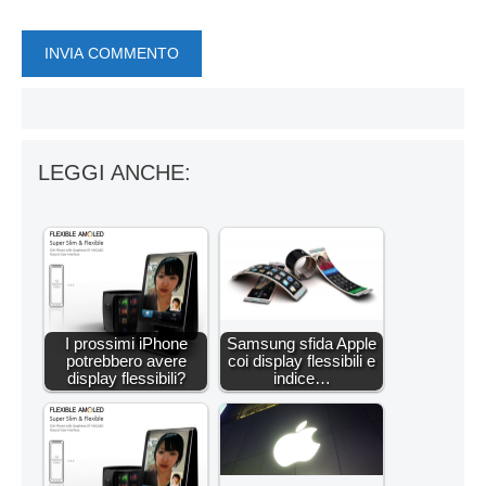
LEGGI ANCHE:
I prossimi iPhone
Samsung sfida Apple
potrebbero avere
coi display flessibili e
display flessibili?
indice…