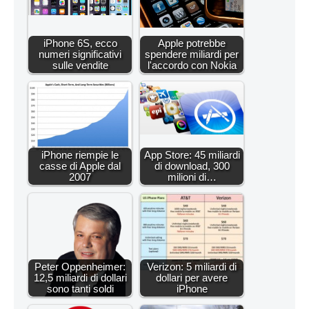
iPhone 6S, ecco
Apple potrebbe
numeri significativi
spendere miliardi per
sulle vendite
l'accordo con Nokia
iPhone riempie le
App Store: 45 miliardi
casse di Apple dal
di download, 300
2007
milioni di…
Peter Oppenheimer:
Verizon: 5 miliardi di
12,5 miliardi di dollari
dollari per avere
sono tanti soldi
iPhone