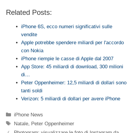
Related Posts:
iPhone 6S, ecco numeri significativi sulle
vendite
Apple potrebbe spendere miliardi per l'accordo
con Nokia
iPhone riempie le casse di Apple dal 2007
App Store: 45 miliardi di download, 300 milioni
di…
Peter Oppenheimer: 12,5 miliardi di dollari sono
tanti soldi
Verizon: 5 miliardi di dollari per avere iPhone
Categorie
iPhone News
Tag
Natale
,
Peter Oppenheimer
Photogram: visualizzare le foto di Instagram da