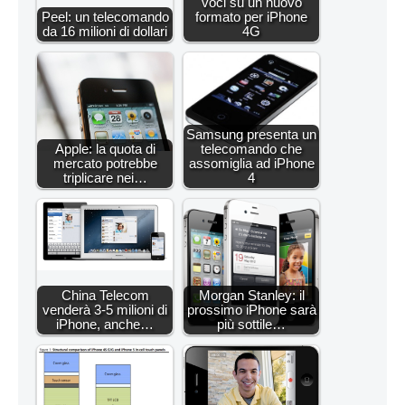
voci su un nuovo
Peel: un telecomando
formato per iPhone
da 16 milioni di dollari
4G
Samsung presenta un
Apple: la quota di
telecomando che
mercato potrebbe
assomiglia ad iPhone
triplicare nei…
4
China Telecom
Morgan Stanley: il
venderà 3-5 milioni di
prossimo iPhone sarà
iPhone, anche…
più sottile…