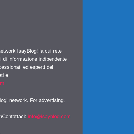
network IsayBlog! la cui rete
ci di informazione indipendente
passionati ed esperti del
ti e
om
log! network. For advertising,
mContattaci
:
info@isayblog.com
)