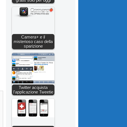
gratis solo per oggi
Camera+ e il
misterioso caso della
sparizione
Twitter acquista
l'applicazione Tweetie