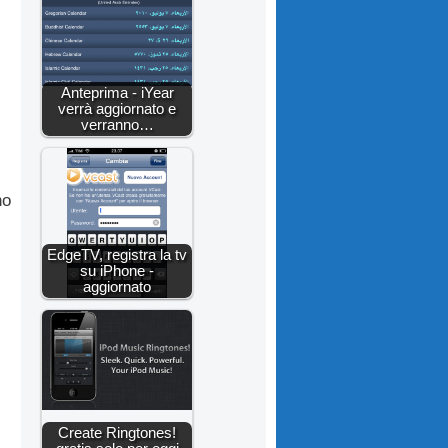
Anteprima - iYear
verrà aggiornato e
verranno…
no
EdgeTV, registra la tv
su iPhone -
aggiornato
Create Ringtones!