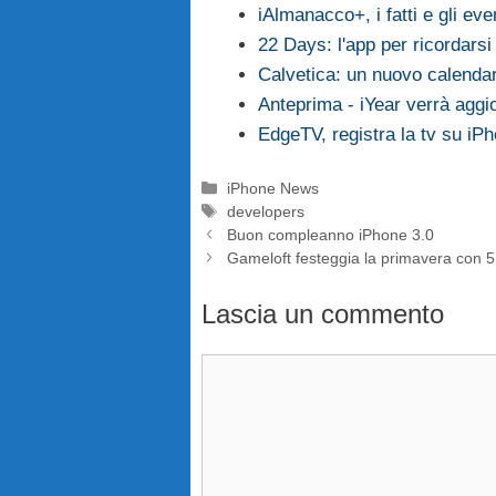
iAlmanacco+, i fatti e gli eve
22 Days: l'app per ricordarsi 
Calvetica: un nuovo calenda
Anteprima - iYear verrà agg
EdgeTV, registra la tv su iP
Categorie
iPhone News
Tag
developers
Buon compleanno iPhone 3.0
Gameloft festeggia la primavera con 5 s
Lascia un commento
Commento