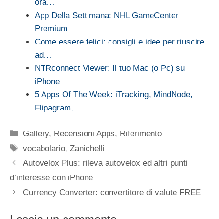
ora…
App Della Settimana: NHL GameCenter
Premium
Come essere felici: consigli e idee per riuscire
ad…
NTRconnect Viewer: Il tuo Mac (o Pc) su
iPhone
5 Apps Of The Week: iTracking, MindNode,
Flipagram,…
Categorie
Gallery
,
Recensioni Apps
,
Riferimento
Tag
vocabolario
,
Zanichelli
Autovelox Plus: rileva autovelox ed altri punti
d’interesse con iPhone
Currency Converter: convertitore di valute FREE