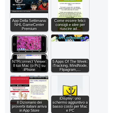
App Della Settimana:
Come essere felici:
NHL GameCenter
consigli e idee per
Premium
riuscire ad…
NTRconnect Viewer:
5 Apps Of The Week:
Il tuo Mac (o Pc) su
iTracking, MindNode,
iPhone
Flipagram,…
iDisplay: uno
Il Dizionario dei
schermo aggiuntivo a
proverbi italiani arriva
basso costo per Mac
in App Store
e PC