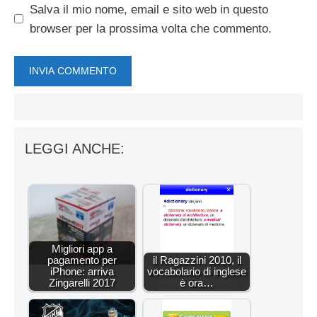
Salva il mio nome, email e sito web in questo
browser per la prossima volta che commento.
LEGGI ANCHE:
Migliori app a
pagamento per
il Ragazzini 2010, il
iPhone: arriva
vocabolario di inglese
Zingarelli 2017
è ora…