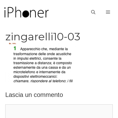
Vai
al
ME
contenuto
zingarelli10-03
Lascia un commento
Commento