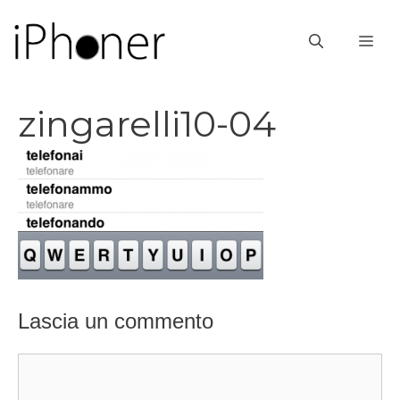
Vai
al
ME
contenuto
zingarelli10-04
Lascia un commento
Commento