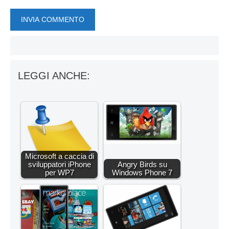
LEGGI ANCHE:
Microsoft a caccia di
sviluppatori iPhone
Angry Birds su
per WP7
Windows Phone 7