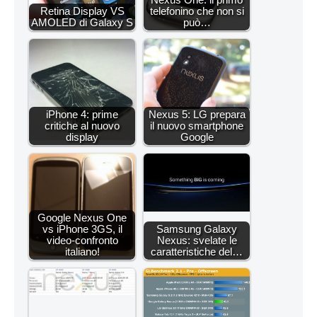
Retina Display VS
telefonino che non si
AMOLED di Galaxy S
può…
iPhone 4: prime
Nexus 5: LG prepara
critiche al nuovo
il nuovo smartphone
display
Google
Google Nexus One
vs iPhone 3GS, il
Samsung Galaxy
video-confronto
Nexus: svelate le
italiano!
caratteristiche del…