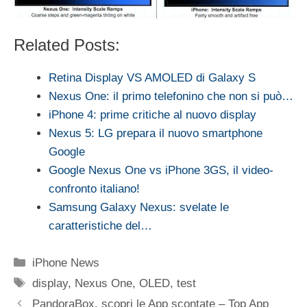
Related Posts:
Retina Display VS AMOLED di Galaxy S
Nexus One: il primo telefonino che non si può…
iPhone 4: prime critiche al nuovo display
Nexus 5: LG prepara il nuovo smartphone
Google
Google Nexus One vs iPhone 3GS, il video-
confronto italiano!
Samsung Galaxy Nexus: svelate le
caratteristiche del…
Categorie
iPhone News
Tag
display
,
Nexus One
,
OLED
,
test
PandoraBox, scopri le App scontate – Top App