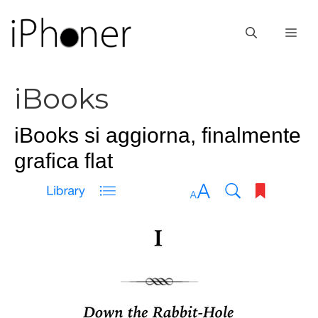
Vai
al
ME
contenuto
iBooks
iBooks si aggiorna, finalmente
grafica flat