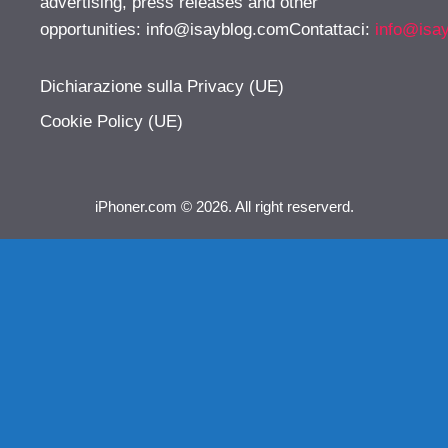
advertising, press releases and other
opportunities:
info@isayblog.comContattaci
:
info@isa
Dichiarazione sulla Privacy (UE)
Cookie Policy (UE)
iPhoner.com © 2026. All right reserverd.