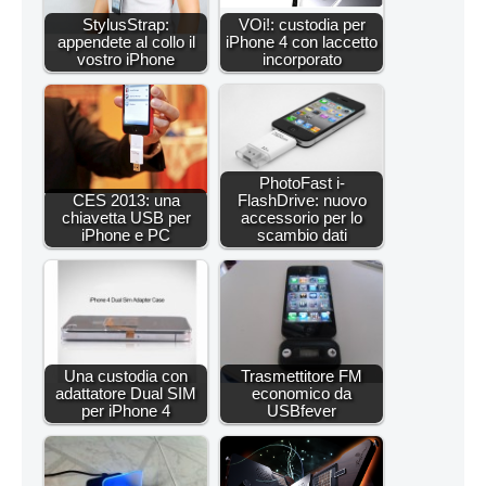
StylusStrap:
VOi!: custodia per
appendete al collo il
iPhone 4 con laccetto
vostro iPhone
incorporato
PhotoFast i-
CES 2013: una
FlashDrive: nuovo
chiavetta USB per
accessorio per lo
iPhone e PC
scambio dati
Una custodia con
Trasmettitore FM
adattatore Dual SIM
economico da
per iPhone 4
USBfever