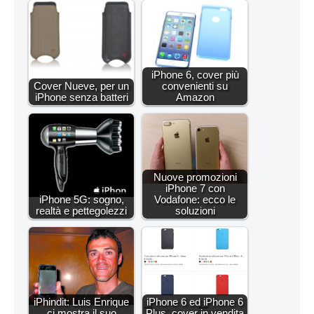
iPhone 6, cover più
Cover Nueve, per un
convenienti su
iPhone senza batteri
Amazon
Nuove promozioni
iPhone 7 con
iPhone 5G: sogno,
Vodafone: ecco le
realtà e pettegolezzi
soluzioni
iPhindit: Luis Enrique
iPhone 6 ed iPhone 6
ci mostra il suo
Plus, cover in vendita