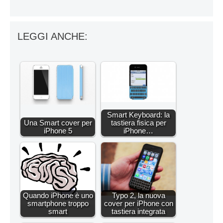
LEGGI ANCHE:
Smart Keyboard: la
Una Smart cover per
tastiera fisica per
iPhone 5
iPhone…
Quando iPhone è uno
Typo 2, la nuova
smartphone troppo
cover per iPhone con
smart
tastiera integrata