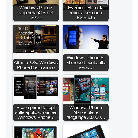
Windows Phone
Evernote Hello: la
supererà iOS nel
rubrica secondo
2016
Evernote
Windows Phone 8:
Attento iOS: Windows
Microsoft punta alla
Phone 8 è in arrivo
vera…
Ecco i primi dettagli
Windows Phone
sulle applicazioni per
Marketplace
Windows Phone 7
raggiunge 30.000…