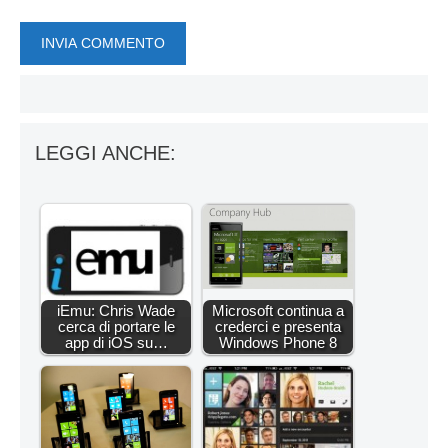
LEGGI ANCHE:
iEmu: Chris Wade
Microsoft continua a
cerca di portare le
crederci e presenta
app di iOS su…
Windows Phone 8