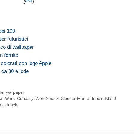
[
link
]
dei 100
er futuristici
cco di wallpaper
n fornito
 colorati con logo Apple
 da 30 e lode
ne
,
wallpaper
ar Wars, Curiosity, WordSmack, Slender-Man e Bubble Island
a di touch