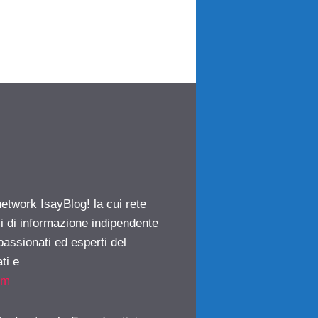
network IsayBlog! la cui rete
ci di informazione indipendente
passionati ed esperti del
ti e
om