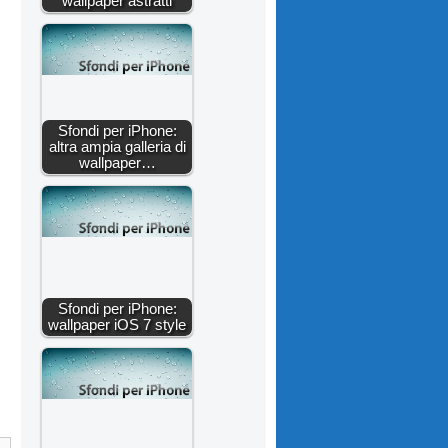
wallpaper astratti
Sfondi per iPhone:
altra ampia galleria di
wallpaper…
Sfondi per iPhone:
wallpaper iOS 7 style