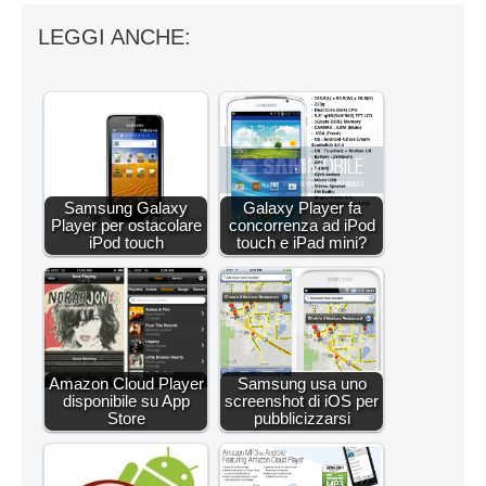
LEGGI ANCHE:
Samsung Galaxy
Galaxy Player fa
Player per ostacolare
concorrenza ad iPod
iPod touch
touch e iPad mini?
Amazon Cloud Player
Samsung usa uno
disponibile su App
screenshot di iOS per
Store
pubblicizzarsi