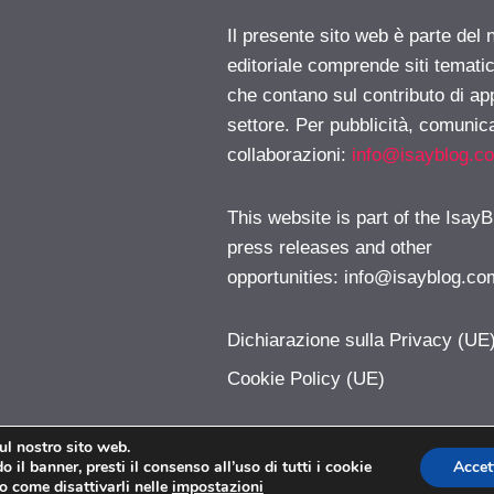
Il presente sito web è parte del 
editoriale comprende siti temati
che contano sul contributo di ap
settore. Per pubblicità, comunica
collaborazioni:
info@isayblog.c
This website is part of the IsayB
press releases and other
opportunities:
info@isayblog.co
Dichiarazione sulla Privacy (UE
Cookie Policy (UE)
sul nostro sito web.
 il banner, presti il consenso all’uso di tutti i cookie
Accet
iPhoner.com © 2026. All right reserverd.
o come disattivarli nelle
impostazioni