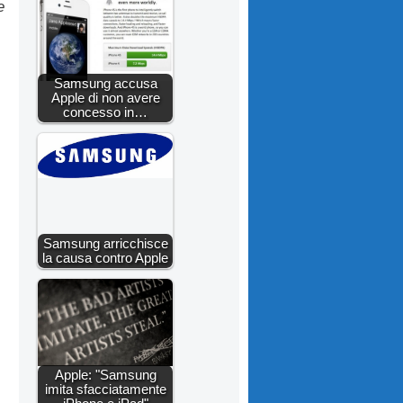
e
,
Samsung accusa
Apple di non avere
concesso in…
Samsung arricchisce
la causa contro Apple
Apple: "Samsung
imita sfacciatamente