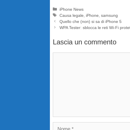
Categorie
iPhone News
Tag
Causa legale
,
iPhone
,
samsung
Quello che (non) si sa di iPhone 5
WPA Tester: sblocca le reti Wi-Fi protet
Lascia un commento
Commento
Nome