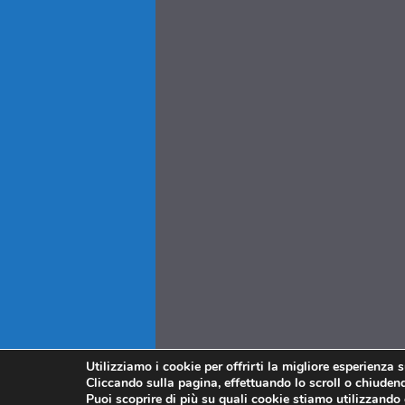
Utilizziamo i cookie per offrirti la migliore esperienza 
Cliccando sulla pagina, effettuando lo scroll o chiudendo
Puoi scoprire di più su quali cookie stiamo utilizzando 