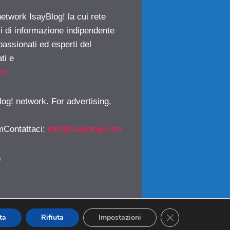
network IsayBlog! la cui rete
ci di informazione indipendente
passionati ed esperti del
ti e
om
log! network. For advertising,
mContattaci
:
info@isayblog.com
)
CLOSE GDPR CO
ta
Rifiuta
Impostazioni