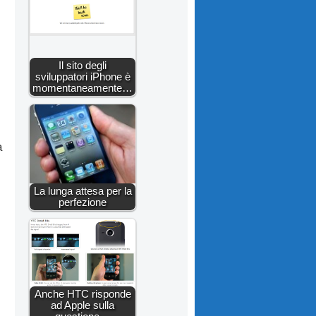
Il sito degli
sviluppatori iPhone è
momentaneamente…
a
La lunga attesa per la
perfezione
Anche HTC risponde
ad Apple sulla