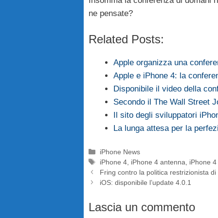
Insomma la conferenza di domani ris
ne pensate?
Related Posts:
Apple organizza una confer
Apple e iPhone 4: la confer
Disponibile il video della co
Secondo il The Wall Street 
Il sito degli sviluppatori 
La lunga attesa per la perfez
Categorie
iPhone News
Tag
iPhone 4
,
iPhone 4 antenna
,
iPhone 4 
Fring contro la politica restrizionista d
iOS: disponibile l’update 4.0.1
Lascia un commento