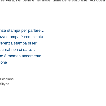
erverà, nel bene e nel male, delle belle sorprese. Voi cosa
enza stampa per parlare…
enza stampa è cominciata
nferenza stampa di ieri
Journal non ci sarà…
iPhone è momentaneamente…
ione
ricezione
i Skype