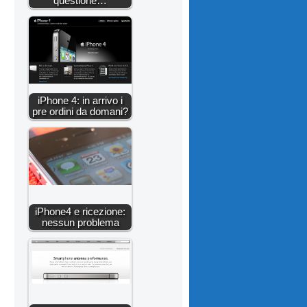
questione…
iPhone 4: in arrivo i
pre ordini da domani?
iPhone4 e ricezione:
nessun problema