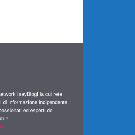
network IsayBlog! la cui rete
ci di informazione indipendente
passionati ed esperti del
ti e
om