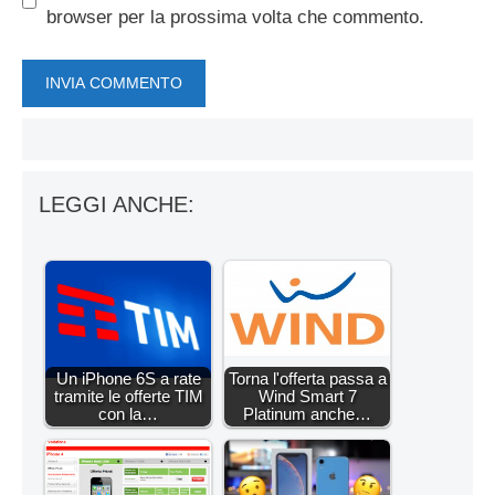
browser per la prossima volta che commento.
LEGGI ANCHE:
Un iPhone 6S a rate
Torna l'offerta passa a
tramite le offerte TIM
Wind Smart 7
con la…
Platinum anche…