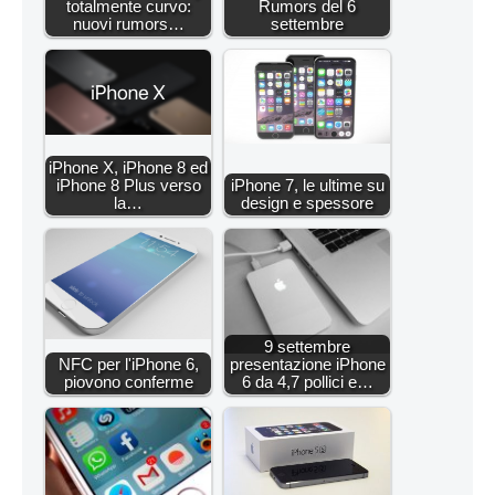
totalmente curvo:
Rumors del 6
nuovi rumors…
settembre
iPhone X, iPhone 8 ed
iPhone 8 Plus verso
iPhone 7, le ultime su
la…
design e spessore
9 settembre
NFC per l'iPhone 6,
presentazione iPhone
piovono conferme
6 da 4,7 pollici e…