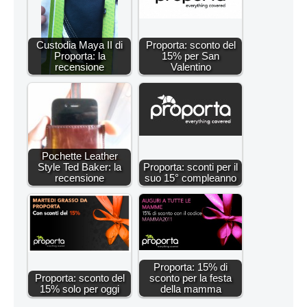
Custodia Maya II di
Proporta: sconto del
Proporta: la
15% per San
recensione
Valentino
Pochette Leather
Style Ted Baker: la
Proporta: sconti per il
recensione
suo 15° compleanno
Proporta: 15% di
Proporta: sconto del
sconto per la festa
15% solo per oggi
della mamma