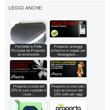
LEGGI ANCHE:
Pochette in Pelle
Proporta: proteggi
Riciclata da Proporta:
schermo in regalo per
la recensione
festeggiare…
Proporta sconta del
Proporta sconta tutti i
20% le sue custodie e
suoi accessori del
i suoi…
15% solo per oggi