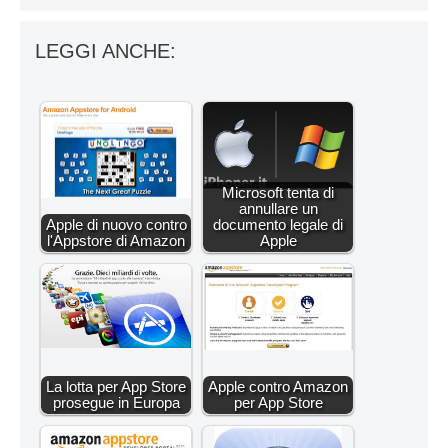
LEGGI ANCHE:
Microsoft tenta di
annullare un
Apple di nuovo contro
documento legale di
l'Appstore di Amazon
Apple
La lotta per App Store
Apple contro Amazon
prosegue in Europa
per App Store