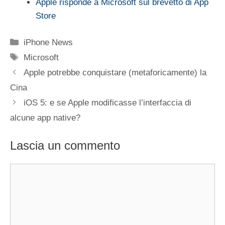
Apple risponde a Microsoft sul brevetto di App
Store
Categorie
iPhone News
Tag
Microsoft
Apple potrebbe conquistare (metaforicamente) la
Cina
iOS 5: e se Apple modificasse l’interfaccia di
alcune app native?
Lascia un commento
Commento