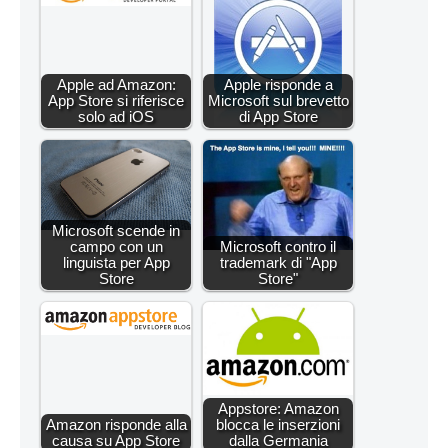
Apple ad Amazon:
Apple risponde a
App Store si riferisce
Microsoft sul brevetto
solo ad iOS
di App Store
Microsoft scende in
campo con un
Microsoft contro il
linguista per App
trademark di "App
Store
Store"
Appstore: Amazon
Amazon risponde alla
blocca le inserzioni
causa su App Store
dalla Germania