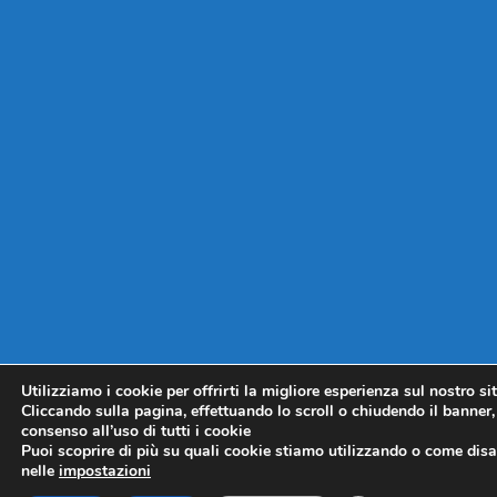
Utilizziamo i cookie per offrirti la migliore esperienza sul nostro si
Cliccando sulla pagina, effettuando lo scroll o chiudendo il banner, 
consenso all’uso di tutti i cookie
Puoi scoprire di più su quali cookie stiamo utilizzando o come disat
nelle
impostazioni