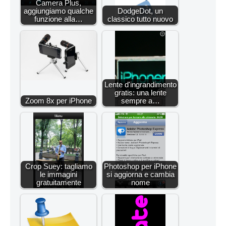
Camera Plus,
aggiungiamo qualche
DodgeDot, un
funzione alla…
classico tutto nuovo
Lente d'ingrandimento
gratis: una lente
Zoom 8x per iPhone
sempre a…
Crop Suey: tagliamo
Photoshop per iPhone
le immagini
si aggiorna e cambia
gratuitamente
nome