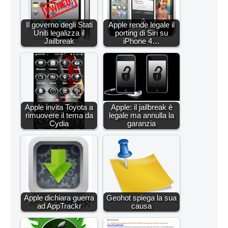
Il governo degli Stati
Apple rende legale il
Uniti legalizza il
porting di Siri su
Jailbreak
iPhone 4…
Apple invita Toyota a
Apple: il jailbreak è
rimuovere il tema da
legale ma annulla la
Cydia
garanzia
Apple dichiara guerra
Geohot spiega la sua
ad AppTrackr
causa