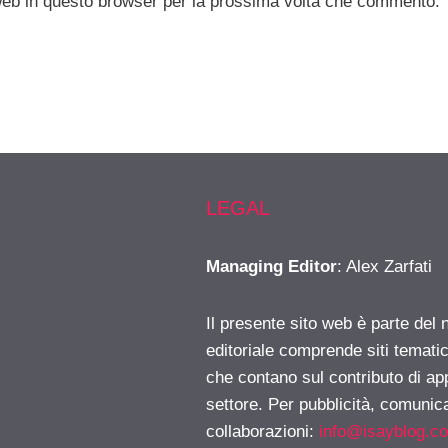
 web in questo browser per la prossima volta che commento.
LEGAL
Managing Editor
: Alex Zarfati
Il presente sito web è parte del 
editoriale comprende siti temati
che contano sul contributo di ap
settore. Per pubblicità, comunica
collaborazioni:
info@isayblog.c