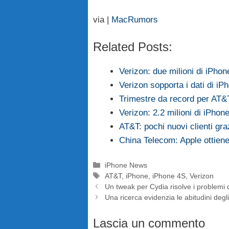
via |
MacRumors
Related Posts:
Verizon: due milioni di iPho
Verizon sopporta i dati di iP
Trimestre da record per AT&T:
Verizon: 2.2 milioni di iPhone
AT&T: pochi nuovi clienti gr
China Telecom: Apple ottiene 
Categorie
iPhone News
Tag
AT&T
,
iPhone
,
iPhone 4S
,
Verizon
Un tweak per Cydia risolve i problemi d
Una ricerca evidenzia le abitudini degl
Lascia un commento