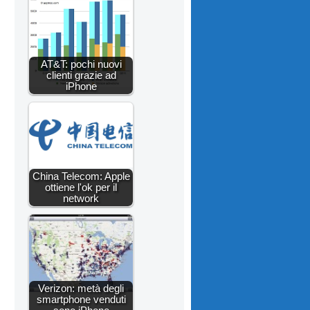
AT&T: pochi nuovi
clienti grazie ad
iPhone
China Telecom: Apple
ottiene l'ok per il
network
Verizon: metà degli
smartphone venduti