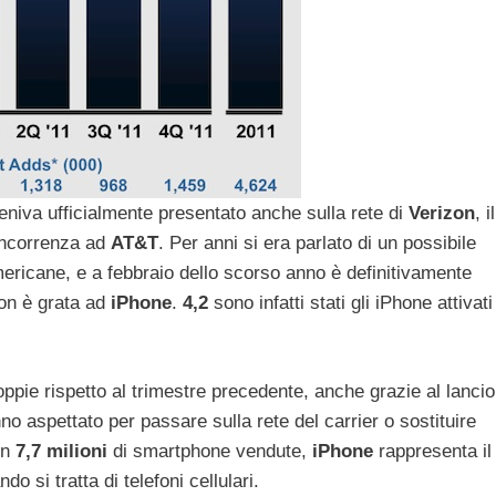
niva ufficialmente presentato anche sulla rete di
Verizon
, il
oncorrenza ad
AT&T
. Per anni si era parlato di un possibile
mericane, e a febbraio dello scorso anno è definitivamente
zon è grata ad
iPhone
.
4,2
sono infatti stati gli iPhone attivati
oppie rispetto al trimestre precedente, anche grazie al lancio
no aspettato per passare sulla rete del carrier o sostituire
on
7,7
milioni
di smartphone vendute,
iPhone
rappresenta il
o si tratta di telefoni cellulari.