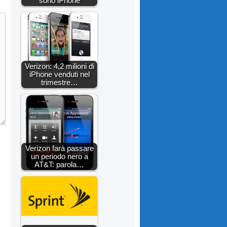
sono iPhone
Verizon: 4,2 milioni di
iPhone venduti nel
trimestre…
Verizon farà passare
un periodo nero a
AT&T: parola…