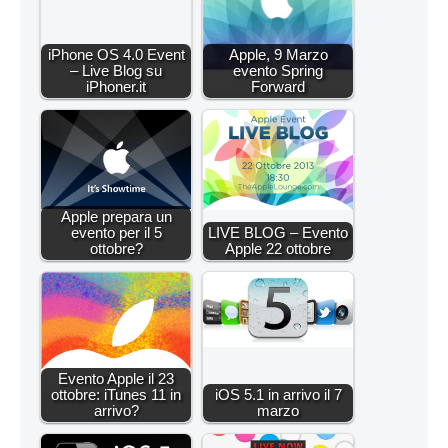
iPhone OS 4.0 Event
Apple, 9 Marzo
– Live Blog su
evento Spring
iPhoner.it
Forward
Apple prepara un
evento per il 5
LIVE BLOG – Evento
ottobre?
Apple 22 ottobre
Evento Apple il 23
ottobre: iTunes 11 in
iOS 5.1 in arrivo il 7
arrivo?
marzo