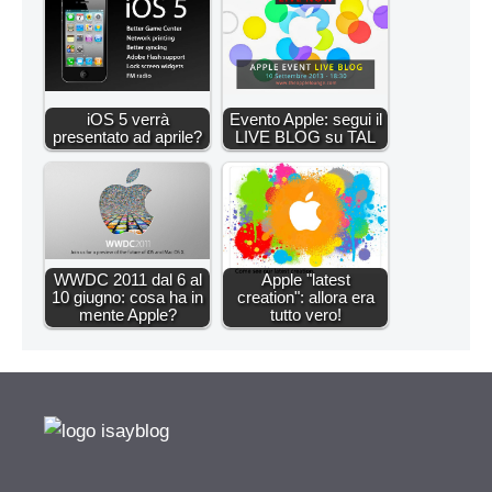
iOS 5 verrà
Evento Apple: segui il
presentato ad aprile?
LIVE BLOG su TAL
WWDC 2011 dal 6 al
Apple "latest
10 giugno: cosa ha in
creation": allora era
mente Apple?
tutto vero!