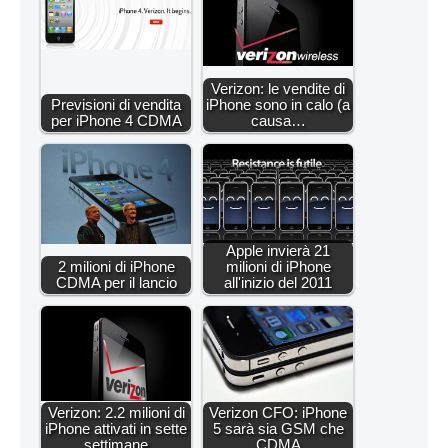
Verizon: le vendite di
Previsioni di vendita
iPhone sono in calo (a
per iPhone 4 CDMA
causa…
Apple invierà 21
2 milioni di iPhone
milioni di iPhone
CDMA per il lancio
all'inizio del 2011
Verizon: 2.2 milioni di
Verizon CFO: iPhone
iPhone attivati in sette
5 sarà sia GSM che
settimane
CDMA