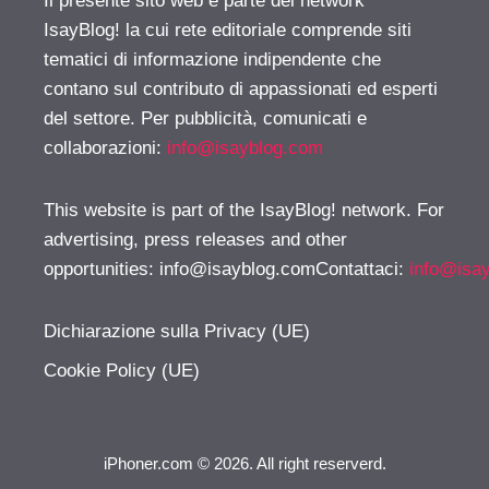
Il presente sito web è parte del network
IsayBlog! la cui rete editoriale comprende siti
tematici di informazione indipendente che
contano sul contributo di appassionati ed esperti
del settore. Per pubblicità, comunicati e
collaborazioni:
info@isayblog.com
This website is part of the IsayBlog! network. For
advertising, press releases and other
opportunities:
info@isayblog.comContattaci
:
info@isa
Dichiarazione sulla Privacy (UE)
Cookie Policy (UE)
iPhoner.com © 2026. All right reserverd.