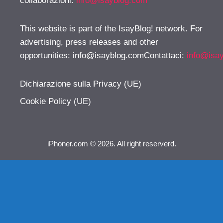
collaborazioni:
info@isayblog.com
This website is part of the IsayBlog! network. For
advertising, press releases and other
opportunities:
info@isayblog.comContattaci
:
info@isa
Dichiarazione sulla Privacy (UE)
Cookie Policy (UE)
iPhoner.com © 2026. All right reserverd.