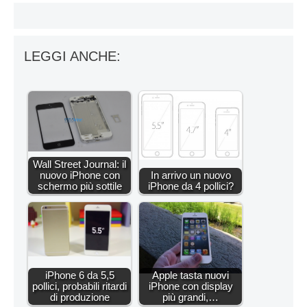
LEGGI ANCHE:
Wall Street Journal: il
nuovo iPhone con
In arrivo un nuovo
schermo più sottile
iPhone da 4 pollici?
iPhone 6 da 5,5
Apple tasta nuovi
pollici, probabili ritardi
iPhone con display
di produzione
più grandi,…