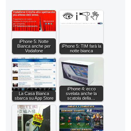
iPhone 5: Notte
Bianca anche per
iPhone 5: TIM farà la
Vodafone
notte bianca
iPhone 4: ecco
La Casa Bianca
svelata anche la
sbarca su App Store
scatola della…