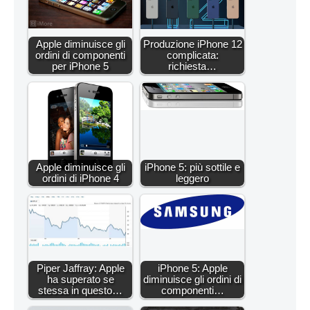
Apple diminuisce gli
Produzione iPhone 12
ordini di componenti
complicata:
per iPhone 5
richiesta…
Apple diminuisce gli
iPhone 5: più sottile e
ordini di iPhone 4
leggero
Piper Jaffray: Apple
iPhone 5: Apple
ha superato se
diminuisce gli ordini di
stessa in questo…
componenti…