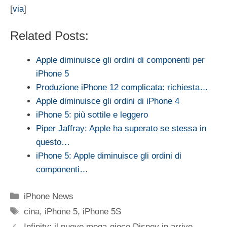
[
via
]
Related Posts:
Apple diminuisce gli ordini di componenti per
iPhone 5
Produzione iPhone 12 complicata: richiesta…
Apple diminuisce gli ordini di iPhone 4
iPhone 5: più sottile e leggero
Piper Jaffray: Apple ha superato se stessa in
questo…
iPhone 5: Apple diminuisce gli ordini di
componenti…
Categorie
iPhone News
Tag
cina
,
iPhone 5
,
iPhone 5S
Infinity: il nuovo mega-gioco Disney in arrivo