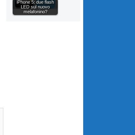
iPhone 5: due flash
LED sul nuovo
melafonino?