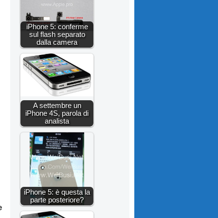
iPhone 5: conferme
sul flash separato
dalla camera
A settembre un
iPhone 4S, parola di
analista
iPhone 5: è questa la
parte posteriore?
e