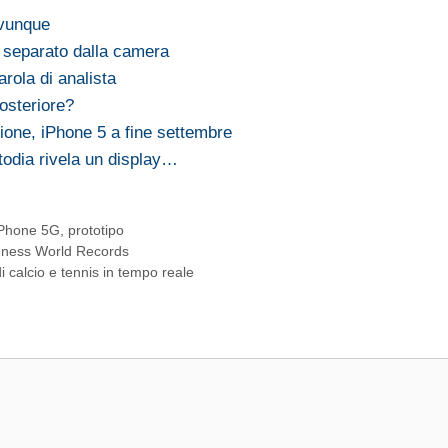
ovunque
h separato dalla camera
rola di analista
osteriore?
ione, iPhone 5 a fine settembre
stodia rivela un display…
iPhone 5G
,
prototipo
inness World Records
 di calcio e tennis in tempo reale