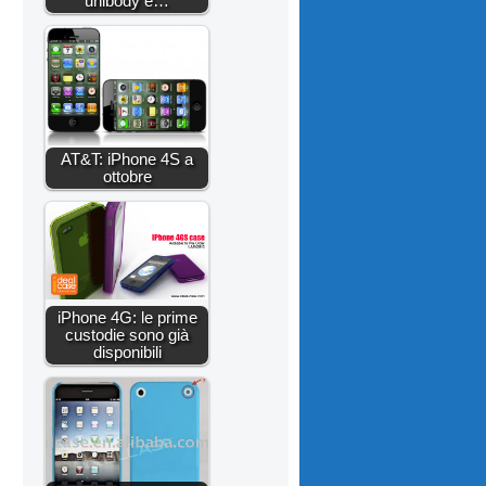
unibody e…
AT&T: iPhone 4S a
ottobre
iPhone 4G: le prime
custodie sono già
disponibili