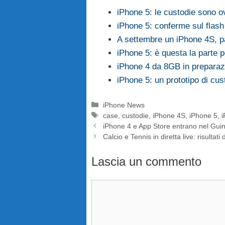
iPhone 5: le custodie sono 
iPhone 5: conferme sul flas
A settembre un iPhone 4S, pa
iPhone 5: è questa la parte p
iPhone 4 da 8GB in preparaz
iPhone 5: un prototipo di cu
Categorie
iPhone News
Tag
case
,
custodie
,
iPhone 4S
,
iPhone 5
,
iPhone 4 e App Store entrano nel Gu
Calcio e Tennis in diretta live: risultati
Lascia un commento
Commento