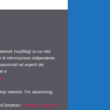
network IsayBlog! la cui rete
ci di informazione indipendente
passionati ed esperti del
ti e
om
log! network. For advertising,
mContattaci
:
info@isayblog.com