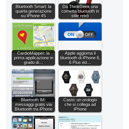
Bluetooth Smart: la
Da ThinkGeek una
quarta generazione
cornetta bluetooth in
su iPhone 4S
stile retrò
CardioMapper: la
Apple aggiorna il
prima applicazione in
bluetooth di iPhone 6,
grado di…
6 Plus ed…
Bluetooth IM:
Casio: un orologio
messaggi gratis via
che si collega ad
Bluetooth tra iPhone
iPhone