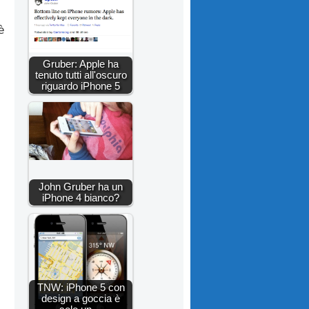
è
Gruber: Apple ha
tenuto tutti all'oscuro
riguardo iPhone 5
John Gruber ha un
iPhone 4 bianco?
TNW: iPhone 5 con
design a goccia è