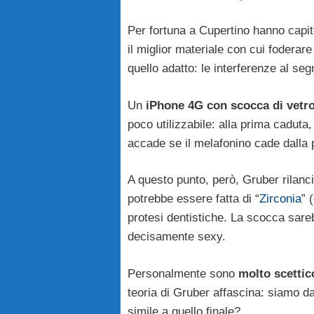
Per fortuna a Cupertino hanno capit
il miglior materiale con cui foderar
quello adatto: le interferenze al seg
Un
iPhone 4G con scocca di vetr
poco utilizzabile: alla prima caduta,
accade se il melafonino cade dalla p
A questo punto, però, Gruber rilanc
potrebbe essere fatta di “
Zirconia
” 
protesi dentistiche. La scocca sareb
decisamente sexy.
Personalmente sono
molto scettic
teoria di Gruber affascina: siamo d
simile a quello finale?