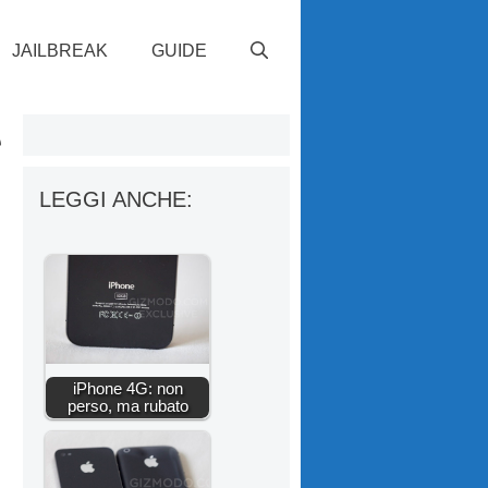
JAILBREAK
GUIDE
e
LEGGI ANCHE:
iPhone 4G: non
perso, ma rubato