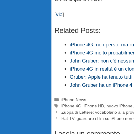
[
via
]
Related Posts:
iPhone 4G: non perso, ma r
iPhone 4G molto probabilme
John Gruber: non c'è nessun
iPhone 4G in realtà è un cl
Gruber: Apple ha tenuto tutti
John Gruber ha un iPhone 4
Categorie
iPhone News
Tag
iPhone 4G
,
iPhone HD
,
nuovo iPhone
Zuppa di Lettere: vocabolario alla pr
Hat TV: guardare i film su iPhone non
Lascia un commento