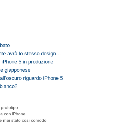
ubato
nte avrà lo stesso design…
 iPhone 5 in produzione
one giapponese
 all'oscuro riguardo iPhone 5
 bianco?
,
prototipo
ova con iPhone
 è mai stato così comodo