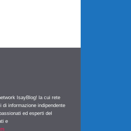
network IsayBlog! la cui rete
ci di informazione indipendente
passionati ed esperti del
ti e
om