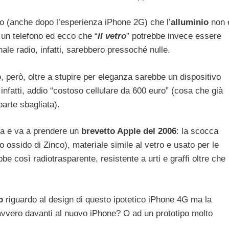
o (anche dopo l’esperienza iPhone 2G) che l’
alluminio
non 
e un telefono ed ecco che “
il vetro
” potrebbe invece essere
nale radio, infatti, sarebbero pressoché nulle.
o
, però, oltre a stupire per eleganza sarebbe un dispositivo
 infatti, addio “costoso cellulare da 600 euro” (cosa che già
arte sbagliata).
ia e va a prendere un
brevetto Apple del 2006
: la scocca
(o ossido di Zinco), materiale simile al vetro e usato per le
be così radiotrasparente, resistente a urti e graffi oltre che
o
riguardo al design di questo ipotetico iPhone 4G ma la
avvero davanti al nuovo iPhone? O ad un prototipo molto