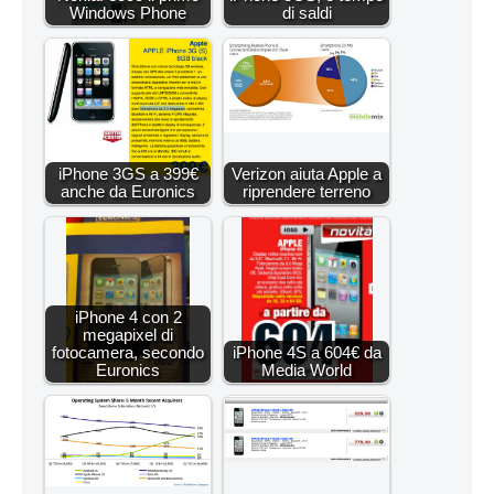
Windows Phone
di saldi
iPhone 3GS a 399€
Verizon aiuta Apple a
anche da Euronics
riprendere terreno
iPhone 4 con 2
megapixel di
fotocamera, secondo
iPhone 4S a 604€ da
Euronics
Media World