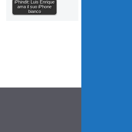
iPhindit: Luis Enrique
ama il suo iPhone
bianco