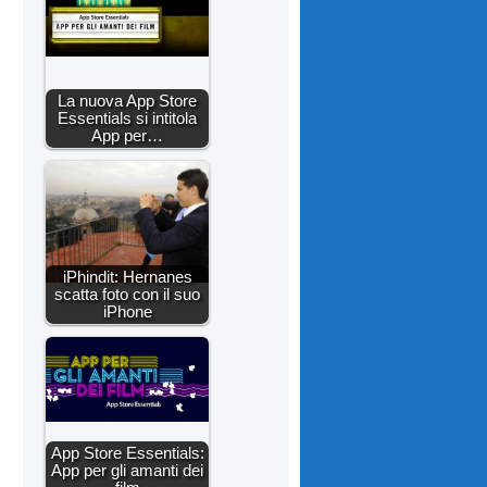
La nuova App Store
Essentials si intitola
App per…
iPhindit: Hernanes
scatta foto con il suo
iPhone
App Store Essentials:
App per gli amanti dei