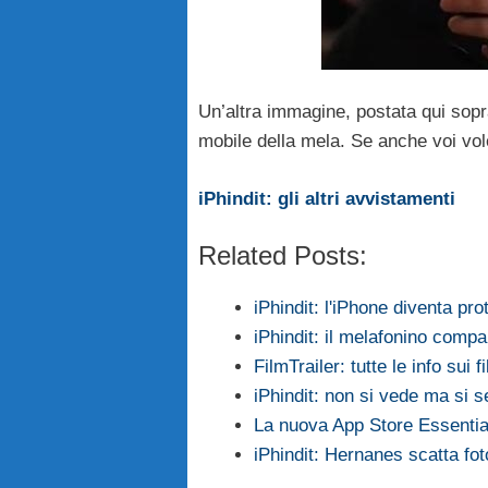
Un’altra immagine, postata qui sop
mobile della mela. Se anche voi vole
iPhindit: gli altri avvistamenti
Related Posts:
iPhindit: l'iPhone diventa pr
iPhindit: il melafonino compa
FilmTrailer: tutte le info sui f
iPhindit: non si vede ma si 
La nuova App Store Essential
iPhindit: Hernanes scatta fot