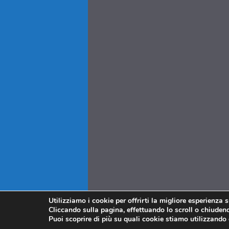
Utilizziamo i cookie per offrirti la migliore esperienza 
Cliccando sulla pagina, effettuando lo scroll o chiudendo
Puoi scoprire di più su quali cookie stiamo utilizzando 