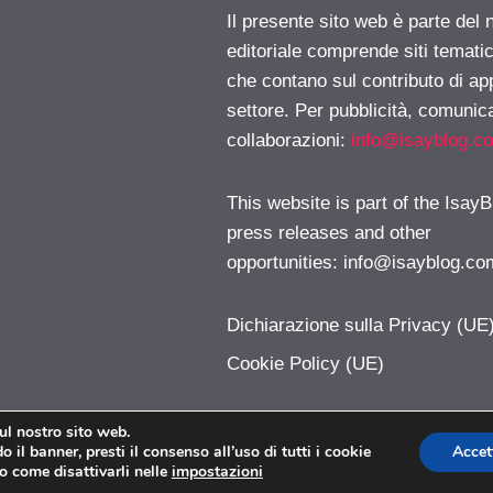
Il presente sito web è parte del 
editoriale comprende siti temati
che contano sul contributo di ap
settore. Per pubblicità, comunica
collaborazioni:
info@isayblog.c
This website is part of the IsayB
press releases and other
opportunities:
info@isayblog.co
Dichiarazione sulla Privacy (UE
Cookie Policy (UE)
sul nostro sito web.
 il banner, presti il consenso all’uso di tutti i cookie
Accet
iPhoner.com © 2026. All right reserverd.
o come disattivarli nelle
impostazioni