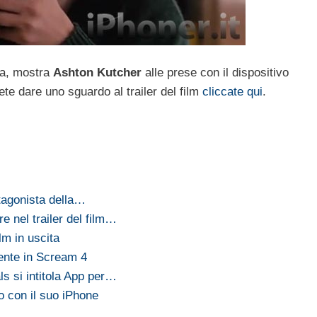
ra, mostra
Ashton Kutcher
alle prese con il dispositivo
te dare uno sguardo al trailer del film
cliccate qui
.
otagonista della…
re nel trailer del film…
ilm in uscita
sente in Scream 4
s si intitola App per…
o con il suo iPhone