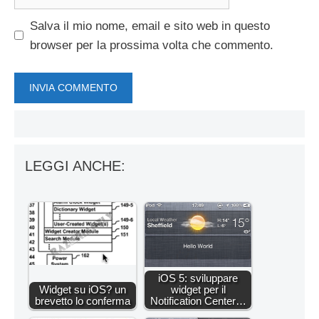
web
Salva il mio nome, email e sito web in questo
browser per la prossima volta che commento.
LEGGI ANCHE:
iOS 5: sviluppare
Widget su iOS? un
widget per il
brevetto lo conferma
Notification Center…