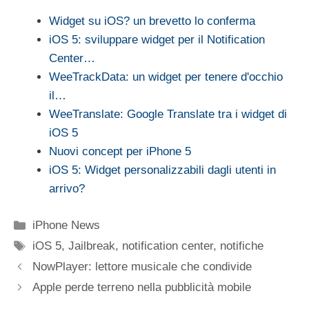
Widget su iOS? un brevetto lo conferma
iOS 5: sviluppare widget per il Notification
Center…
WeeTrackData: un widget per tenere d'occhio
il…
WeeTranslate: Google Translate tra i widget di
iOS 5
Nuovi concept per iPhone 5
iOS 5: Widget personalizzabili dagli utenti in
arrivo?
Categorie
iPhone News
Tag
iOS 5
,
Jailbreak
,
notification center
,
notifiche
NowPlayer: lettore musicale che condivide
Apple perde terreno nella pubblicità mobile