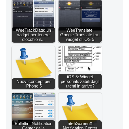
WeeTrackData: un
WeeTranslate:
widget per tenere
Google Translate tra i
d'occhio il…
widget di iOS 5
iOS 5: Widget
Nuovi concept per
personalizzabili dagli
iPhone 5
utenti in arrivo?
Bullettin: Notification
IntelliScreenX:
Center dalla
Notification Center