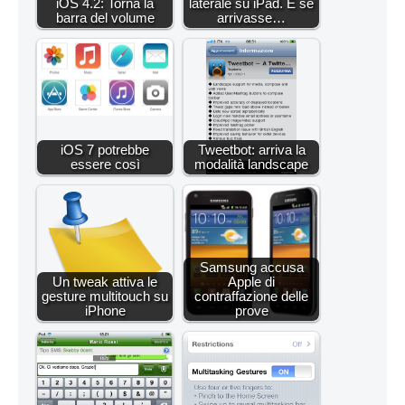
iOS 4.2: Torna la
laterale su iPad. E se
barra del volume
arrivasse…
iOS 7 potrebbe
Tweetbot: arriva la
essere così
modalità landscape
Samsung accusa
Un tweak attiva le
Apple di
gesture multitouch su
contraffazione delle
iPhone
prove