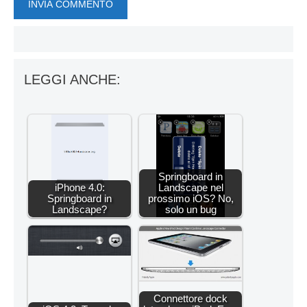
LEGGI ANCHE:
Springboard in
iPhone 4.0:
Landscape nel
Springboard in
prossimo iOS? No,
Landscape?
solo un bug
Connettore dock