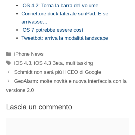
iOS 4.2: Torna la barra del volume
Connettore dock laterale su iPad. E se
arrivasse…
iOS 7 potrebbe essere così
Tweetbot: arriva la modalità landscape
Categorie
iPhone News
Tag
iOS 4.3
,
iOS 4.3 Beta
,
multitasking
Schmidt non sarà più il CEO di Google
GeoAlarm: molte novità e nuova interfaccia con la
versione 2.0
Lascia un commento
Commento