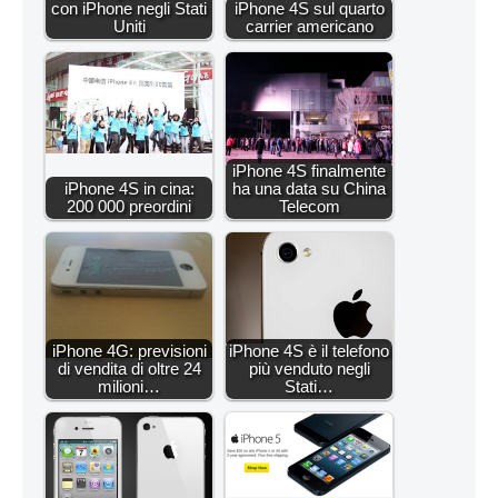
con iPhone negli Stati
iPhone 4S sul quarto
Uniti
carrier americano
iPhone 4S finalmente
iPhone 4S in cina:
ha una data su China
200 000 preordini
Telecom
iPhone 4G: previsioni
iPhone 4S è il telefono
di vendita di oltre 24
più venduto negli
milioni…
Stati…