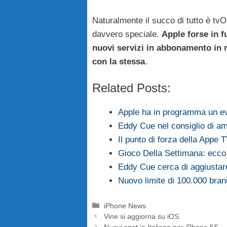
Naturalmente il succo di tutto è tv
davvero speciale.
Apple forse in f
nuovi servizi in abbonamento in m
con la stessa
.
Related Posts:
Apple ha in programma un ev
Eddy Cue nel consiglio di am
Il punto di forza della Appe 
Gioco Della Settimana: ecco
Eddy Cue cerca di aggiustar
Nuovo limite di 100.000 bran
Categorie
iPhone News
Vine si aggiorna su iOS
Nuovi spot in Italiano per iPhone 6S