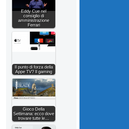
Eddy Cue nel
consiglio di
amministrazione
Ferrari
Il punto di forza della
Appe TV? Il gaming
Gioco Della
Settimana: ecco dove
trovare tutte le…